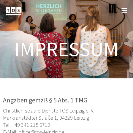
IMPRESSUM
Angaben gemäß § 5 Abs. 1 TMG
Christlich-soziale Dienste TOS Leipzig e. V.
Markranstädter Straße 1, 04229 Leipzig
Tel. +49 341 215 6719
E-Mail: office@tos-leipzig.de